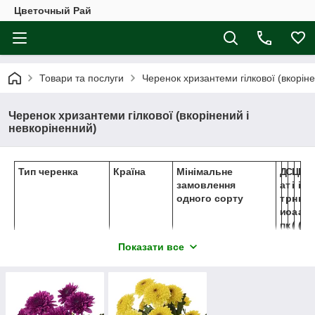
Цветочный Рай
Товари та послуги
Черенок хризантеми гілкової (вкоріне
Черенок хризантеми гілкової (вкорінений і
невкоріненний)
Тип черенка
Країна
Мінімальне
Д
С
Ц
Ц
замовлення
а
т
і
і
одного сорту
т
р
н
н
и
о
а
а
п
к
(
(
о
и
є
є
Показати все
с
п
в
в
т
р
р
р
а
и
о
о
ч
й
/
/
а
о
ш
ш