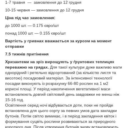
1-7 травня — замовлення до 12 грудня
10-15 червня — замовлення до 12 грудня
Ціна під час замовлення:
до 1000 шт. ― 0.175 євро/шт
понад 1000 шт. ― 0.155 євро/шт
Вартість у гривнах вважається за курсом на момент
отправки
7.5 тижнів притінення
Хризантеми на зріз вирощують у ґрунтових теплицях
переважно на грядах.
Для такої культури дуже важливо мати
однорідний і ретельно відсортований (за кількістю листя та
висотою) посадковий матеріал. За інтенсивної технології
посадки виконують із розрахунку 66-80 рослин на 1 м2
корисні площі. У період накопичення вегетативної маси
встановлюють довгий світловий день завдовжки не менш ніж
15-16 год.
Освітлення серед ночі відбувається доти, поки не пройде
встановлена для цього сорту за певних умов дата закладки
бутонів. Потім світло вимикає, і в період закладення квіток і
формування суцвіть рослини розвиваються за природного
короткого дня. Після утворення бутонів знову встановлюють