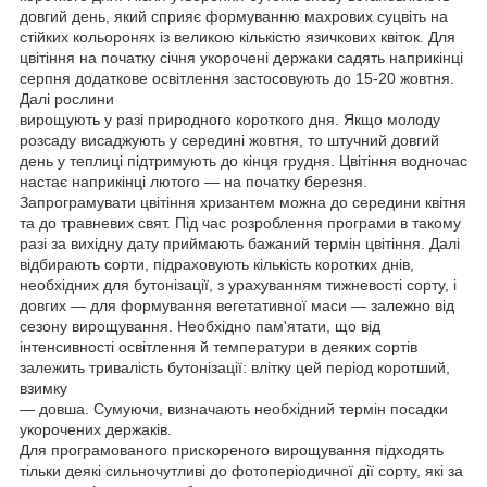
довгий день, який сприяє формуванню махрових суцвіть на
стійких кольоронях із великою кількістю язичкових квіток. Для
цвітіння на початку січня укорочені держаки садять наприкінці
серпня додаткове освітлення застосовують до 15-20 жовтня.
Далі рослини
вирощують у разі природного короткого дня. Якщо молоду
розсаду висаджують у середині жовтня, то штучний довгий
день у теплиці підтримують до кінця грудня. Цвітіння водночас
настає наприкінці лютого — на початку березня.
Запрограмувати цвітіння хризантем можна до середини квітня
та до травневих свят. Під час розроблення програми в такому
разі за вихідну дату приймають бажаний термін цвітіння. Далі
відбирають сорти, підраховують кількість коротких днів,
необхідних для бутонізації, з урахуванням тижневості сорту, і
довгих — для формування вегетативної маси — залежно від
сезону вирощування. Необхідно пам'ятати, що від
інтенсивності освітлення й температури в деяких сортів
залежить тривалість бутонізації: влітку цей період коротший,
взимку
— довша. Сумуючи, визначають необхідний термін посадки
укорочених держаків.
Для програмованого прискореного вирощування підходять
тільки деякі сильночутливі до фотоперіодичної дії сорту, які за