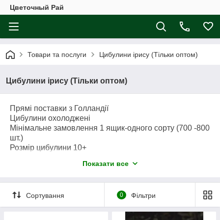
Цветочный Рай
Товари та послуги
Цибулини ірису (Тільки оптом)
Цибулини ірису (Тільки оптом)
Прямі поставки з Голландії
Цибулини охолоджені
Мінімальне замовлення 1 ящик-одного сорту (700 -800
шт.)
Розмір цибулини 10+
Замовлення приймаються до 1 червня
Показати все
Відправлення здійснюється з 10 - 20 листопада
Сортування
0
Фільтри