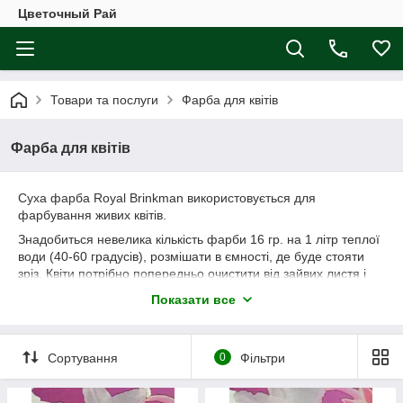
Цветочный Рай
Товари та послуги
Фарба для квітів
Фарба для квітів
Суха фарба Royal Brinkman використовується для
фарбування живих квітів.
Знадобиться невелика кількість фарби 16 гр. на 1 літр теплої
води (40-60 градусів), розмішати в ємності, де буде стояти
зріз. Квіти потрібно попередньо очистити від зайвих листя і
обрізати стебла. Фарбування відбувається за 2 години, щоб
Показати все
колір був більш інтенсивний, час фарбування подовжують.
Увага! Якщо квітка стояв до цього у воді, то він може не
пофарбуватися.
Сортування
0
Фільтри
Перед фарбуванням квітка повинні полежати 3 дні без води.