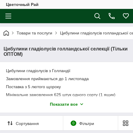
Цветочный Рай
Товари та послуги
Цибулини гладіолусів голландської с
Цибулини гладіолусів голландської селекції (Тільки
ОПТОМ)
Цибулини гладіолусів з Голландії
Замовлення приймаються до 1 листопада
Поставка з 5 лютого щороку
Мінімальне замовлення 625 штук одного сорту (1 ящик)
Розбір цибулини 12/14
Показати все
Ціна 0.13 євро \ 1 шт
Сортування
0
Фільтри