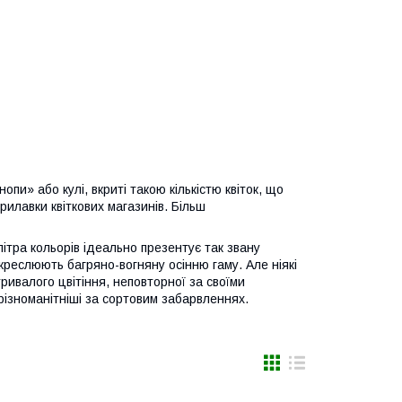
пи» або кулі, вкриті такою кількістю квіток, що
илавки квіткових магазинів. Більш
літра кольорів ідеально презентує так звану
креслюють багряно-вогняну осінню гаму. Але ніякі
ривалого цвітіння, неповторної за своїми
різноманітніші за сортовим забарвленнях.