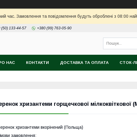
чий час. Замовлення та повідомлення будуть оброблені з 08:00 най
 (50) 133-44-57
+380 (99) 763-05-90
РО НАС
КОНТАКТИ
ДОСТАВКА ТА ОПЛАТА
СТОК-
еренок хризантеми горщечкової мілкоквіткової (Mu
еренок хризантеми вкорінений (Польща)
мови замовлення: