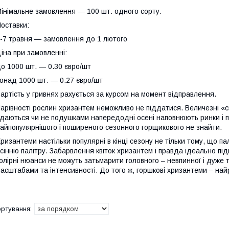
інімальне замовлення ― 100 шт. одного сорту.
оставки:
-7 травня — замовлення до 1 лютого
іна при замовленні:
о 1000 шт. ― 0.30 євро/шт
онад 1000 шт. ― 0.27 євро/шт
артість у гривнях рахується за курсом на момент відправлення.
арівності рослин хризантем неможливо не піддатися. Величезні «сно
даються чи не подушками напередодні осені наповнюють ринки і пр
айпопулярнішого і поширеного сезонного горщикового не знайти.
ризантеми настільки популярні в кінці сезону не тільки тому, що па
сінню палітру. Забарвлення квіток хризантем і правда ідеально під
олірні нюанси не можуть затьмарити головного – невпинної і дуже т
асштабами та інтенсивності. До того ж, горшкові хризантеми – най