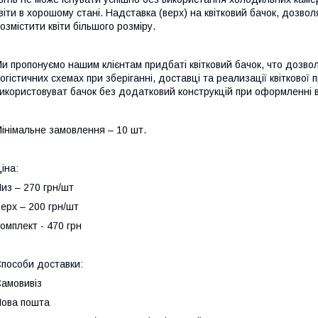
віти в хорошому стані. Надставка (верх) на квітковий бачок, дозво
озмістити квіти більшого розміру.
и пропонуємо нашим клієнтам придбаті квітковий бачок, что дозво
огістичних схемах при зберіганні, доставці та реализації квіткової 
икористовуват бачок без додатковий конструкцій при оформленні в
інімальне замовлення – 10 шт.
іна:
из – 270 грн/шт
ерх – 200 грн/шт
омплект - 470 грн
пособи доставки:
амовивіз
ова пошта