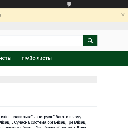
!
ЛИСТЫ
ПРАЙС-ЛИСТЫ
вітів правильної конструкції багато в чому
лізації. Сучасна система організації реалізації
р великого обсягу. Дані бачки збережуть Ваші