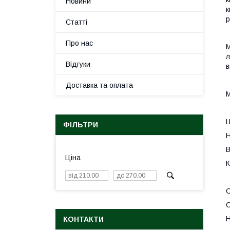
Новини
к
р
Статті
Про нас
М
л
Відгуки
в
Доставка та оплата
М
Ц
ФІЛЬТРИ
Н
В
Ціна
К
С
С
Н
КОНТАКТИ