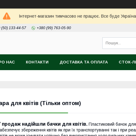
Інтернет-магазин тимчасово не працює. Все буде Україна
 (50) 133-44-57
+380 (99) 763-05-90
РО НАС
КОНТАКТИ
ДОСТАВКА ТА ОПЛАТА
СТОК-
ара для квітів (Тільки оптом)
У продаж надійшли бачки для квітів.
Пластиковий бачок для к
абезпечує збереження квітів як при їх транспортуванні так і при реа
вітів не може існувати успішно без використання холодильних каме