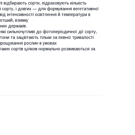
і відбирають сорти, підраховують кількість
ті сорту, і довгих — для формування вегетативної
ід інтенсивності освітлення й температури в
ротший, взимку
них держаків.
кі сильночутливі до фотоперіодичної дії сорту,
тони та зацвітають тільки за певної тривалості
вирощування рослин в умовах
таких сортів цілком нормально розвиваються за