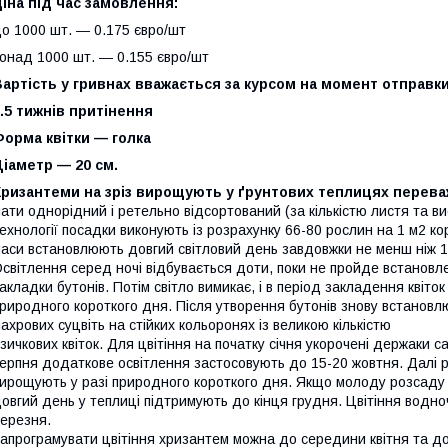
іна під час замовлення:
о 1000 шт. ― 0.175 євро/шт
онад 1000 шт. ― 0.155 євро/шт
артість у гривнах вважається за курсом на момент отправк
.5 тижнів притінення
орма квітки — голка
іаметр — 20 см.
Хризантеми на зріз вирощують у ґрунтових теплицях перева
ати однорідний і ретельно відсортований (за кількістю листя та в
ехнології посадки виконують із розрахунку 66-80 рослин на 1 м2 ко
аси встановлюють довгий світловий день завдовжки не менш ніж 1
світлення серед ночі відбувається доти, поки не пройде встановл
акладки бутонів. Потім світло вимикає, і в період закладення квіт
риродного короткого дня. Після утворення бутонів знову встанов
ахрових суцвіть на стійких кольоронях із великою кількістю
зичкових квіток. Для цвітіння на початку січня укорочені держаки с
ерпня додаткове освітлення застосовують до 15-20 жовтня. Далі 
ирощують у разі природного короткого дня. Якщо молоду розсаду
овгий день у теплиці підтримують до кінця грудня. Цвітіння водно
ерезня.
апрограмувати цвітіння хризантем можна до середини квітня та до