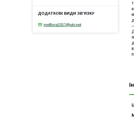
т
к
м
д
melflora2017@ukr.net
—
Д
я
д
в
п
І
Ц