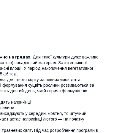
и
жно на грядах.
Для такої культури дуже важливо
исотою) посадковий матеріал. За інтенсивної
рисні площі. У період накопичення вегетативної
5-16 год.
ена для цього сорту за певних умов дата
ок і формування суцвіть рослини розвиваються за
люють довгий день, який сприяє формуванню
адять наприкінці
рослини
 висаджують у середині жовтня, то штучний
час настає наприкінці лютого — на початку
 травневих свят. Під час розроблення програми в