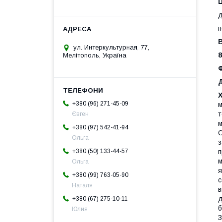
Ц
д
п
В
ул. Интеркультурная, 77,
8
Мелітополь, Україна
Ф
Д
+380 (96) 271-45-09
м
т
Євген
м
+380 (97) 542-41-94
О
Ольга
з
п
+380 (50) 133-44-57
м
Ольга
я
+380 (99) 763-05-90
с
Наталя
в
д
+380 (67) 275-10-11
б
Юлия
З