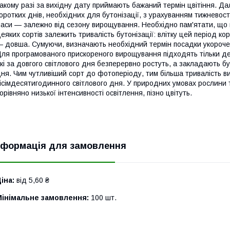
акому разі за вихідну дату приймають бажаний термін цвітіння. Дал
оротких днів, необхідних для бутонізації, з урахуванням тижневос
аси — залежно від сезону вирощування. Необхідно пам'ятати, що в
еяких сортів залежить тривалість бутонізації: влітку цей період ко
 довша. Сумуючи, визначають необхідний термін посадки укороче
ля програмованого прискореного вирощування підходять тільки дея
кі за довгого світлового дня безперервно ростуть, а закладають бу
ня. Чим чутливіший сорт до фотоперіоду, тим більша тривалість 
ісімдесятигодинного світлового дня. У природних умовах рослини 
орівняно низької інтенсивності освітлення, пізно цвітуть.
нформація для замовлення
іна:
від 5,60 ₴
Мінімальне замовлення:
100 шт.