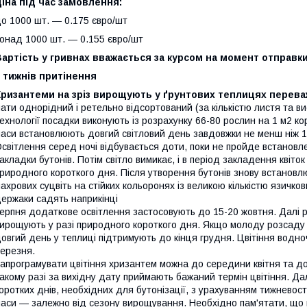
іна під час замовлення:
о 1000 шт. ― 0.175 євро/шт
онад 1000 шт. ― 0.155 євро/шт
артість у гривнах вважається за курсом на момент отправк
 тижнів притінення
Хризантеми на зріз вирощують у ґрунтових теплицях перева
ати однорідний і ретельно відсортований (за кількістю листя та в
ехнології посадки виконують із розрахунку 66-80 рослин на 1 м2 ко
аси встановлюють довгий світловий день завдовжки не менш ніж 1
світлення серед ночі відбувається доти, поки не пройде встановл
акладки бутонів. Потім світло вимикає, і в період закладення квіт
риродного короткого дня. Після утворення бутонів знову встанов
ахрових суцвіть на стійких кольоронях із великою кількістю язичкови
ержаки садять наприкінці
ерпня додаткове освітлення застосовують до 15-20 жовтня. Далі 
ирощують у разі природного короткого дня. Якщо молоду розсаду
овгий день у теплиці підтримують до кінця грудня. Цвітіння водно
ерезня.
апрограмувати цвітіння хризантем можна до середини квітня та до
акому разі за вихідну дату приймають бажаний термін цвітіння. Дал
оротких днів, необхідних для бутонізації, з урахуванням тижневос
аси — залежно від сезону вирощування. Необхідно пам'ятати, що в