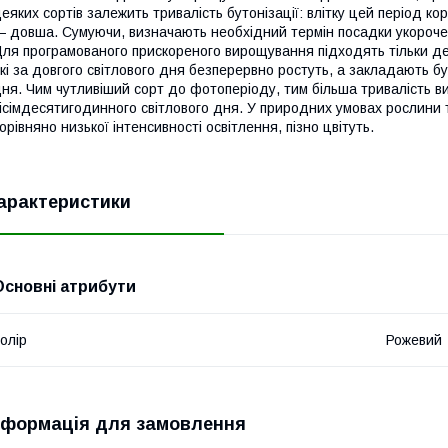
еяких сортів залежить тривалість бутонізації: влітку цей період ко
 довша. Сумуючи, визначають необхідний термін посадки укороче
ля програмованого прискореного вирощування підходять тільки дея
кі за довгого світлового дня безперервно ростуть, а закладають бу
ня. Чим чутливіший сорт до фотоперіоду, тим більша тривалість 
ісімдесятигодинного світлового дня. У природних умовах рослини 
орівняно низької інтенсивності освітлення, пізно цвітуть.
арактеристики
Основні атрибути
олір
Рожевий
нформація для замовлення