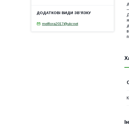
д
—
Д
я
melflora2017@ukr.net
д
в
п
Х
К
І