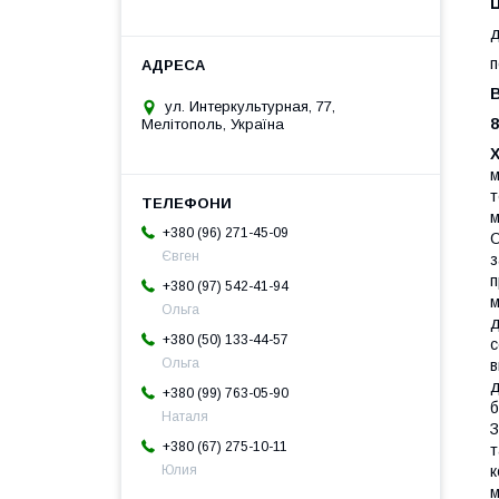
Ц
д
п
В
ул. Интеркультурная, 77,
8
Мелітополь, Україна
м
т
м
+380 (96) 271-45-09
О
Євген
з
п
+380 (97) 542-41-94
м
Ольга
д
+380 (50) 133-44-57
с
Ольга
в
д
+380 (99) 763-05-90
б
Наталя
З
+380 (67) 275-10-11
т
к
Юлия
м