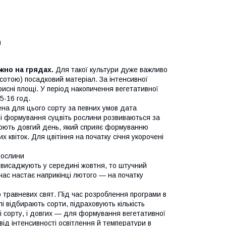
и
жно на грядах.
Для такої культури дуже важливо
исотою) посадковий матеріал. За інтенсивної
рисні площі. У період накопичення вегетативної
5-16 год.
ена для цього сорту за певних умов дата
ок і формування суцвіть рослини розвиваються за
люють довгий день, який сприяє формуванню
х квіток. Для цвітіння на початку січня укорочені
рослини
 висаджують у середині жовтня, то штучний
час настає наприкінці лютого — на початку
 травневих свят. Під час розроблення програми в
і відбирають сорти, підраховують кількість
ті сорту, і довгих — для формування вегетативної
ід інтенсивності освітлення й температури в