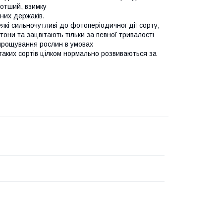
ротший, взимку
них держаків.
кі сильночутливі до фотоперіодичної дії сорту,
тони та зацвітають тільки за певної тривалості
вирощування рослин в умовах
таких сортів цілком нормально розвиваються за