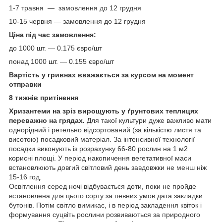
1-7 травня — замовлення до 12 грудня
10-15 червня — замовлення до 12 грудня
Ціна під час замовлення:
до 1000 шт. ― 0.175 євро/шт
понад 1000 шт. ― 0.155 євро/шт
Вартість у гривнах вважається за курсом на момент
отправки
8 тижнів притінення
Хризантеми на зріз вирощують у ґрунтових теплицях
переважно на грядах.
Для такої культури дуже важливо мати
однорідний і ретельно відсортований (за кількістю листя та
висотою) посадковий матеріал. За інтенсивної технології
посадки виконують із розрахунку 66-80 рослин на 1 м2
корисні площі. У період накопичення вегетативної маси
встановлюють довгий світловий день завдовжки не менш ніж
15-16 год.
Освітлення серед ночі відбувається доти, поки не пройде
встановлена для цього сорту за певних умов дата закладки
бутонів. Потім світло вимикає, і в період закладення квіток і
формування суцвіть рослини розвиваються за природного