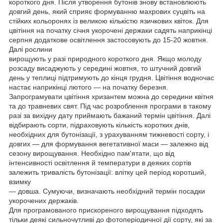
короткого дня. Після утворення бутонів знову встановлюють
довгий день, який сприяє формуванню махрових суцвіть на
стійких кольоронях із великою кількістю язичкових квіток. Для
цвітіння на початку січня укорочені держаки садять наприкінці
серпня додаткове освітлення застосовують до 15-20 жовтня.
Далі рослини
вирощують у разі природного короткого дня. Якщо молоду
розсаду висаджують у середині жовтня, то штучний довгий
день у теплиці підтримують до кінця грудня. Цвітіння водночас
настає наприкінці лютого — на початку березня.
Запрограмувати цвітіння хризантем можна до середини квітня
та до травневих свят. Під час розроблення програми в такому
разі за вихідну дату приймають бажаний термін цвітіння. Далі
відбирають сорти, підраховують кількість коротких днів,
необхідних для бутонізації, з урахуванням тижневості сорту, і
довгих — для формування вегетативної маси — залежно від
сезону вирощування. Необхідно пам'ятати, що від
інтенсивності освітлення й температури в деяких сортів
залежить тривалість бутонізації: влітку цей період коротший,
взимку
— довша. Сумуючи, визначають необхідний термін посадки
укорочених держаків.
Для програмованого прискореного вирощування підходять
тільки деякі сильночутливі до фотоперіодичної дії сорту, які за