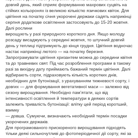
довгий день, який сприяє формуванню махрових суцвіть на
стійких кольоронях із великою кількістю язичкових квіток. Для
цвітіння на початку січня укорочені держаки садять наприкінці
серпня додаткове освітлення застосовують до 15-20 жовтня.
Далі рослини
вирощують у разі природного короткого дня. Якщо молоду
розсаду висаджують у середині жовтня, то штучний довгий
день у теплиці підтримують до кінця грудня. Цвітіння водночас
настає наприкінці лютого — на початку березня.
Запрограмувати цвітіння хризантем можна до середини квітня
та до травневих свят. Під час розроблення програми в такому
разі за вихідну дату приймають бажаний термін цвітіння. Далі
відбирають сорти, підраховують кількість коротких днів,
необхідних для бутонізації, з урахуванням тижневості сорту, і
довгих — для формування вегетативної маси — залежно від
сезону вирощування. Необхідно пам'ятати, що від
інтенсивності освітлення й температури в деяких сортів
залежить тривалість бутонізації: влітку цей період коротший,
взимку
— довша. Сумуючи, визначають необхідний термін посадки
укорочених держаків.
Для програмованого прискореного вирощування підходять
тільки деякі сильночутливі до фотоперіодичної дії сорту, які за