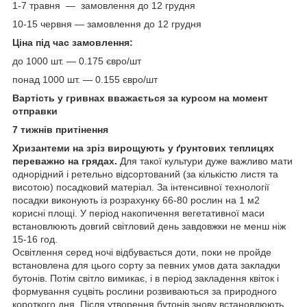
1-7 травня — замовлення до 12 грудня
10-15 червня — замовлення до 12 грудня
Ціна під час замовлення:
до 1000 шт. ― 0.175 євро/шт
понад 1000 шт. ― 0.155 євро/шт
Вартість у гривнах вважається за курсом на момент
отправки
7 тижнів притінення
Хризантеми на зріз вирощують у ґрунтових теплицях
переважно на грядах.
Для такої культури дуже важливо мати
однорідний і ретельно відсортований (за кількістю листя та
висотою) посадковий матеріал. За інтенсивної технології
посадки виконують із розрахунку 66-80 рослин на 1 м2
корисні площі. У період накопичення вегетативної маси
встановлюють довгий світловий день завдовжки не менш ніж
15-16 год.
Освітлення серед ночі відбувається доти, поки не пройде
встановлена для цього сорту за певних умов дата закладки
бутонів. Потім світло вимикає, і в період закладення квіток і
формування суцвіть рослини розвиваються за природного
короткого дня. Після утворення бутонів знову встановлюють