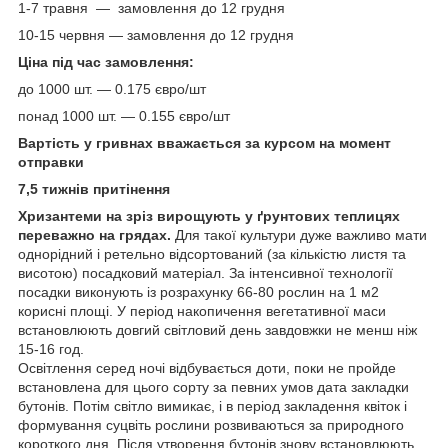
1-7 травня — замовлення до 12 грудня
10-15 червня — замовлення до 12 грудня
Ціна під час замовлення:
до 1000 шт. ― 0.175 євро/шт
понад 1000 шт. ― 0.155 євро/шт
Вартість у гривнах вважається за курсом на момент
отправки
7,5 тижнів притінення
Хризантеми на зріз вирощують у ґрунтових теплицях
переважно на грядах.
Для такої культури дуже важливо мати
однорідний і ретельно відсортований (за кількістю листя та
висотою) посадковий матеріал. За інтенсивної технології
посадки виконують із розрахунку 66-80 рослин на 1 м2
корисні площі. У період накопичення вегетативної маси
встановлюють довгий світловий день завдовжки не менш ніж
15-16 год.
Освітлення серед ночі відбувається доти, поки не пройде
встановлена для цього сорту за певних умов дата закладки
бутонів. Потім світло вимикає, і в період закладення квіток і
формування суцвіть рослини розвиваються за природного
короткого дня. Після утворення бутонів знову встановлюють