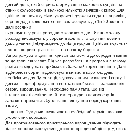
довгий день, який сприяє формуванню махрових суцвіть на
стійких кольоронях із великою кількістю язичкових квіток. Для
цвітіння на початку січня укорочені держаки садять наприкінці
серпня додаткове освітлення застосовують до 15-20 жовтня.
Далі рослини
вирощують у разі природного короткого дня. Якщо молоду
розсаду висаджують у середині жовтня, то штучний довгий
день у теплиці підтримують до кінця грудня. Цвітіння водночас
настає наприкінці лютого — на початку березня.
Запрограмувати цвітіння хризантем можна до середини квітня
та до травневих свят. Під час розроблення програми в такому
разі за вихідну дату приймають бажаний термін цвітіння. Далі
відбирають сорти, підраховують кількість коротких днів,
необхідних для бутонізації, з урахуванням тижневості сорту, і
довгих — для формування вегетативної маси — залежно від
сезону вирощування. Необхідно пам'ятати, що від
інтенсивності освітлення й температури в деяких сортів
залежить тривалість бутонізації: влітку цей період коротший,
взимку
— довша. Сумуючи, визначають необхідний термін посадки
укорочених держаків.
Для програмованого прискореного вирощування підходять
тільки деякі сильночутливі до фотоперіодичної дії сорту, які за