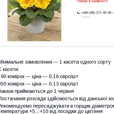
Немає в наявності
+380 (96) 271-45-09
Євген
Мінімальне замовлення — 1 касета одного сорту
Є касети:
190 комірок — ціна — 0,16 євро/шт
350 комірок — ціна — 0,13 євро/шт
Закази приймаються до 1 червня
Постачання розсади здійснюється від данської ко
Рекомендуємо пересаджувати в горщик діаметром
температури +5...+10 від посадки до цвітіння