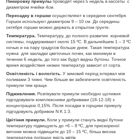
Пикировку примулы
проводят через 5 недель в кассеты с
диаметром ячейки 4см.
Пересадку в горшки
осуществляют в середине сентября.
Горшок используют диаметром 9 – 10 см. До середины
октября горшки можно держать в открытом грунте.
Температура.
Температуру, до полного развития корневой
системы, поддерживают около 15 ºС. В дальнейшем 1 – 3 ºС
ночью и на пару градусов больше днем. Такая температура
нужна для закладки цветочных почек, как минимум в
течении 6 недель, до того как будут видны бутоны. Точное
время воздействия низких температур зависит от сорта.
Освітленість і вологість.
У зимовий період інтервал між
поливами 3 тижні. Чим більше ви забезпечите освітленість
примули тим краще.
Підживлення.
Розпікувати примули необхідно щотижня
підгодовувати комплексними добривами (18-12-18) з
концентрацією 0,15%. Після посадки в горщики примулу
підгодовують добривом N:K 1:3.
Цвітіння примули.
Коли у примули стануть видні бутони
температуру підвищують до +6 – 8 ºС, для прискореної
вигонки можна підвищити до 10 – 15 ºС, більш висока
температура погіршує якість квітів.